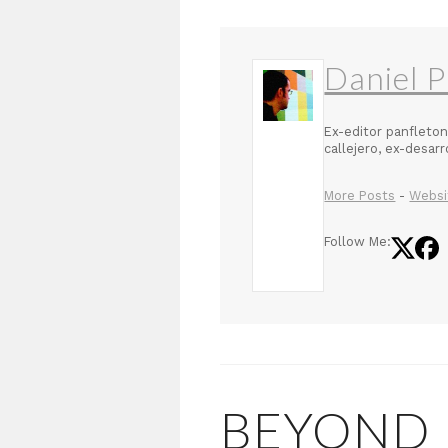
Daniel P
Ex-editor panfleton
callejero, ex-desar
More Posts
-
Websi
Follow Me:
BEYOND