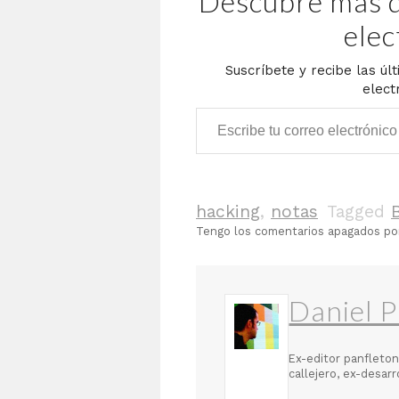
Descubre más d
elec
Suscríbete y recibe las úl
elect
Escribe tu correo electrónico…
hacking
,
notas
Tagged
Tengo los comentarios apagados p
Daniel P
Ex-editor panfleton
callejero, ex-desar