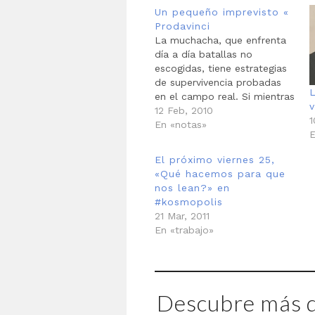
Un pequeño imprevisto «
Prodavinci
La muchacha, que enfrenta
día a día batallas no
escogidas, tiene estrategias
de supervivencia probadas
en el campo real. Si mientras
cruza la calle ve una gorra
12 Feb, 2010
1
en medio de la avenida, por
En «notas»
E
ejemplo, toma la precaución
de voltear siquiera un
El próximo viernes 25,
instante en sentido contrario
«Qué hacemos para que
al de los carros. La…
nos lean?» en
#kosmopolis
21 Mar, 2011
En «trabajo»
Descubre más d