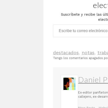
elec
Suscríbete y recibe las úl
elect
Escribe tu correo electrónico…
destacados
,
notas
,
trab
Tengo los comentarios apagados p
Daniel P
Ex-editor panfleton
callejero, ex-desar
More Posts
-
Websi