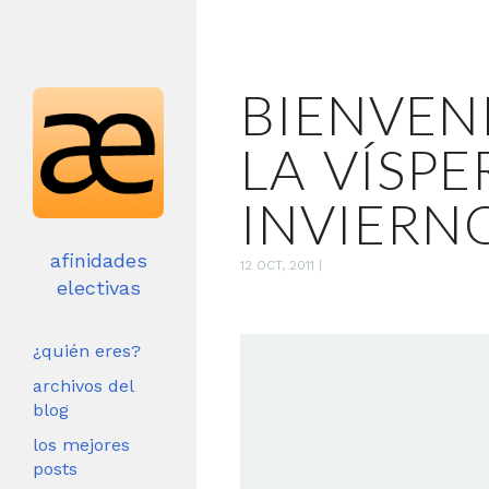
BIENVEN
LA VÍSPE
INVIERN
afinidades
12 OCT, 2011
|
electivas
¿quién eres?
archivos del
blog
los mejores
posts